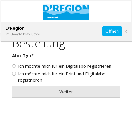
Abonnieren
D'Region
×
Öffnen
Im Google Play Store
Immobilien
Veranstaltungen
Stellen
E-
Paper
App