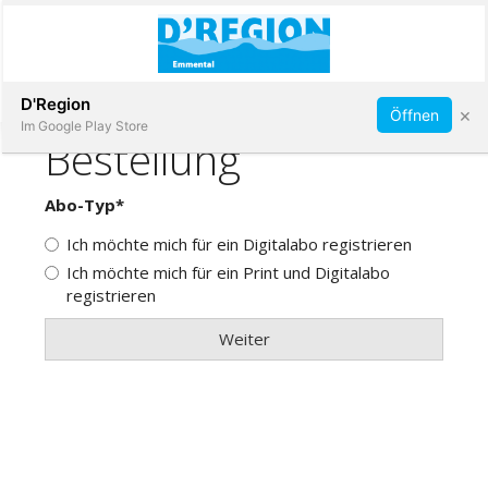
Abonnieren
D'Region
×
Öffnen
Im Google Play Store
Immobilien
Veranstaltungen
Stellen
E-
Paper
App