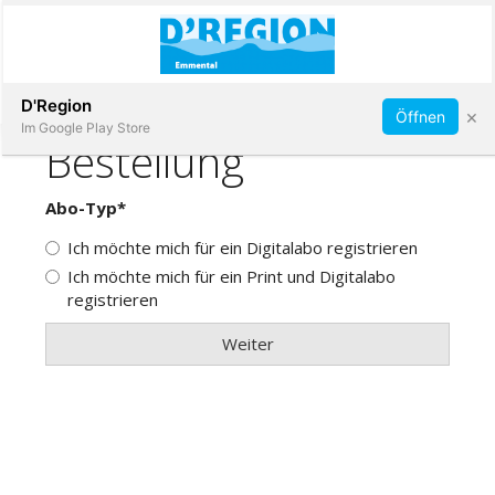
Abonnieren
D'Region
×
Öffnen
Im Google Play Store
Immobilien
Veranstaltungen
Stellen
E-
Paper
App