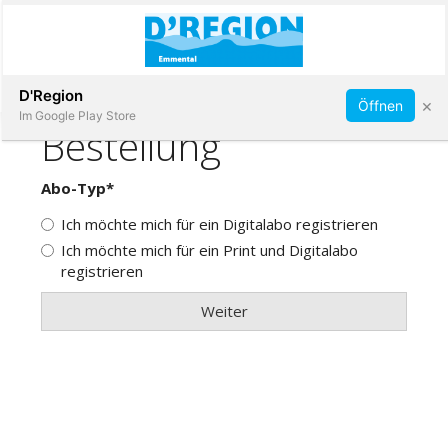
Abonnieren
D'Region
×
Öffnen
Im Google Play Store
Immobilien
Veranstaltungen
Stellen
E-
Paper
App