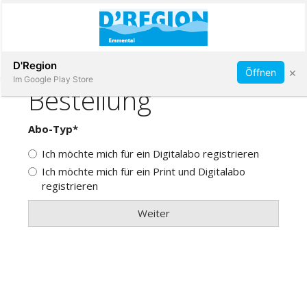
Abonnieren
D'Region
×
Öffnen
Im Google Play Store
Immobilien
Veranstaltungen
Stellen
E-
Paper
App