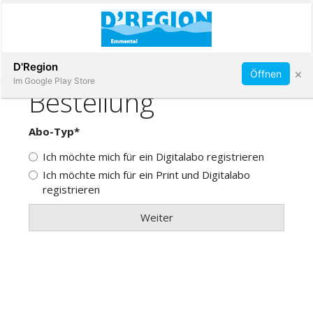
Abonnieren
D'Region
×
Öffnen
Im Google Play Store
Immobilien
Veranstaltungen
Stellen
E-
Paper
App