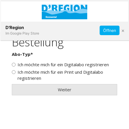
Abonnieren
D'Region
×
Öffnen
Im Google Play Store
Immobilien
Veranstaltungen
Stellen
E-
Paper
App