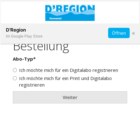
Abonnieren
D'Region
×
Öffnen
Im Google Play Store
Immobilien
Veranstaltungen
Stellen
E-
Paper
App