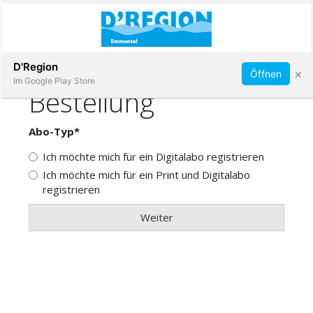
Abonnieren
D'Region
×
Öffnen
Im Google Play Store
Immobilien
Veranstaltungen
Stellen
E-
Paper
App