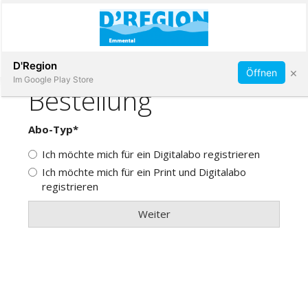
Abonnieren
D'Region
×
Öffnen
Im Google Play Store
Immobilien
Veranstaltungen
Stellen
E-
Paper
App