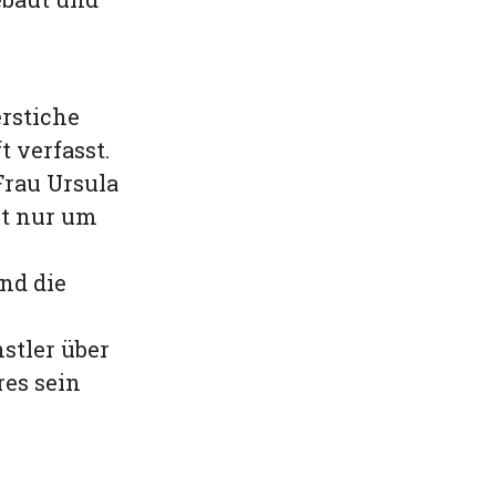
rstiche
t verfasst.
Frau Ursula
ht nur um
nd die
stler über
res sein