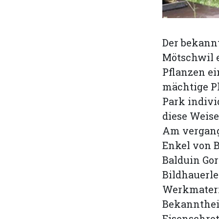
Der bekannt
Mötschwil 
Pflanzen ei
mächtige Pl
Park indivi
diese Weise
Am vergang
Enkel von 
Balduin Gor
Bildhauerle
Werkmateria
Bekanntheit
Eisenschrott