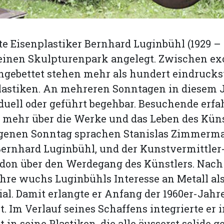
e Eisenplastiker Bernhard Luginbühl (1929 – 2
einen Skulpturenpark angelegt. Zwischen ex
ngebettet stehen mehr als hundert eindrucksv
astiken. An mehreren Sonntagen in diesem Ja
duell oder geführt begehbar. Besuchende erfa
 mehr über die Werke und das Leben des Küns
enen Sonntag sprachen Stanis­las Zimmerma
Bernhard Luginbühl, und der Kunstvermittler
don über den Werdegang des Künstlers. Nach
hre wuchs Luginbühls Interesse an Metall al
l. Damit erlangte er Anfang der 1960er-Jahr
. Im Verlauf seines Schaffens integrierte e
 in seine Plastiken, die alle äusserst solide 