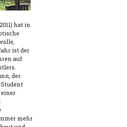
011) hat in
otische
olle,
hr ist der
hren auf
tlers.
nn, der
-Student
 einer
s
e
r immer mehr
gebaut und