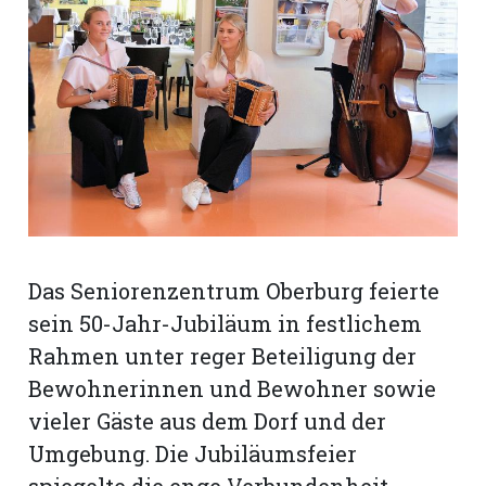
rt
Das Seniorenzentrum Oberburg feierte
sein 50-Jahr-Jubiläum in festlichem
Rahmen unter reger Beteiligung der
Bewohnerinnen und Bewohner sowie
vieler Gäste aus dem Dorf und der
n
Umgebung. Die Jubiläumsfeier
spiegelte die enge Verbundenheit