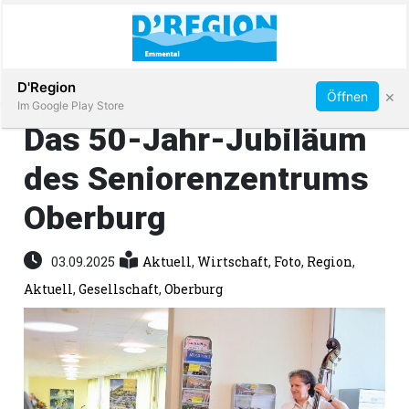
Abonnieren
D'Region
×
Öffnen
Im Google Play Store
Das 50-Jahr-Jubiläum
des Seniorenzentrums
Immobilien
Oberburg
Veranstaltungen
03.09.2025
Aktuell
,
Wirtschaft
,
Foto
,
Region
,
Stellen
Aktuell
,
Gesellschaft
,
Oberburg
E-
Paper
App