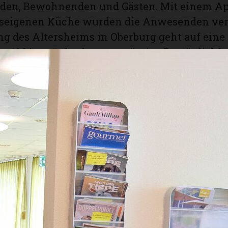
nden, Bewohnenden und Gästen. Mit einem Ap
useigenen Küche wurden die Anwesenden ve
g des Altersheims in Oberburg geht auf eine 
r 1964 zurück, als ortsansässige Persönlichk
nützige Frauenverein den Bau anstiessen un
Fonds gründeten. Die ganze Dorfbevölkerung,
n, Vereine, die Schule und die Gemeinde unt
 mit allen möglichen Anlässen. Rasch kamen
agement ebenso grosse Geldspenden zusamm
en eine baldige Umsetzung des Bauvorhaben
 1975 nahm das Heim seinen Betrieb auf und is
Bestandteil im Dorfleben von Oberburg und de
nzentrum Oberburg vereint traditionelle Wer
ualitativ hochwertiger Pflege und Betreuung.