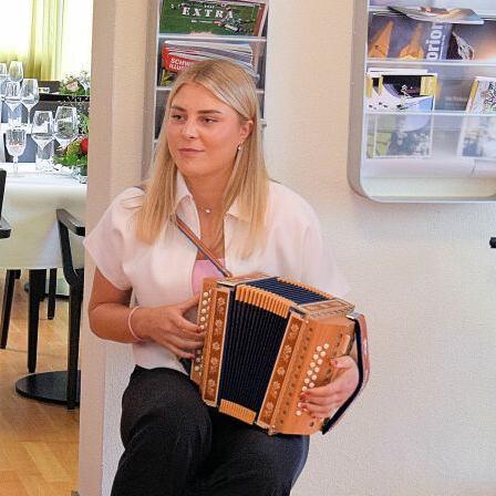
 hat sich in fünf Jahrzehnten durch zahlreic
ngen, mit Engagement für soziale Anliegen 
nheit gegenüber Dorfbewohnern und Gästen e
latz in der Gemeinschaft gesichert. Die gros
keit im Dorf und in der Region sind unumstri
msfeier wurde von allen Beteiligten als voller
en und bot Gelegenheit zur Wertschätzung
 Arbeit, aber auch zum Austausch, zur Begeg
ung an die bewegte Geschichte des Hauses. D
ken die Mitarbeitenden – vor 50 Jahren 7 Ang
 100 – den Bewohnerinnen und Bewohnern ni
em Kopf, sondern ein Daheim.
r
enzentrum-oberburg.ch