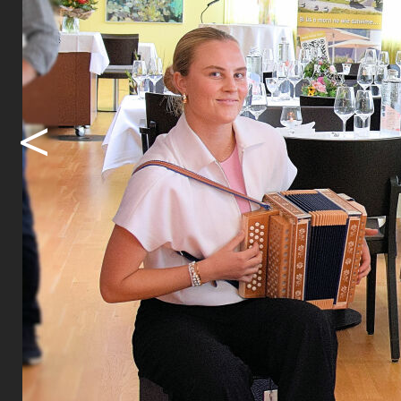
Institution
Veranstaltu
ihrer Offe
zentralen P
<
und Wichtig
Die Jubiläu
wahrgenomm
geleisteten
zur Erinner
heute schen
heute rund
Dach über d
Paul Hullige
www.senior