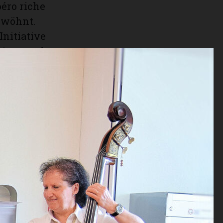
éro riche
rwöhnt.
Initiative
eiten und
d einen
 lokale
erstützten
 durch das
en und
s.
t seither
r Region
te mit
 Die