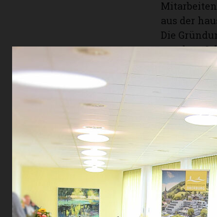
Mitarbeite
aus der ha
Die Gründun
aus dem Jah
der gemein
Altersheim-
Unternehme
das Projekt
grosse Eng
ermöglicht
Am 1. April
ein fester 
Emmental.
Das Seniore
moderner, q