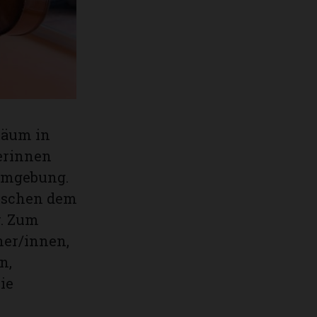
läum in
erinnen
 Umgebung.
wischen dem
r. Zum
ner/innen,
n,
ie