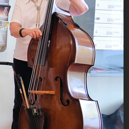
he
und mit
inen
se Bedeutung
>
tten.
 Erfolg
 der
nung und
amals wie
estellte,
cht nur ein