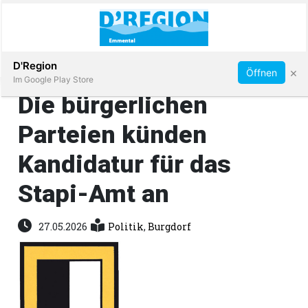
Abonnieren
D'Region
×
Öffnen
Im Google Play Store
Die bürgerlichen
Parteien künden
Immobilien
Kandidatur für das
Veranstaltungen
Stapi-Amt an
Stellen
27.05.2026
Politik
,
Burgdorf
E-
Paper
App