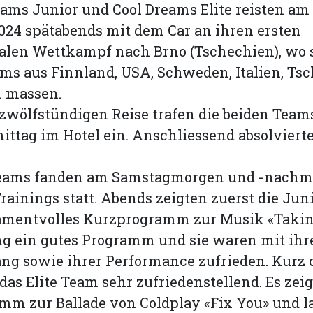
eams Junior und Cool Dreams Elite reisten am 
24 spätabends mit dem Car an ihren ersten
alen Wettkampf nach Brno (Tschechien), wo s
ms aus Finnland, USA, Schweden, Italien, Ts
 massen.
zwölfstündigen Reise trafen die beiden Tea
ittag im Hotel ein. Anschliessend absolvierte
Teams fanden am Samstagmorgen und -nachmi
 Trainings statt. Abends zeigten zuerst die Ju
amentvolles Kurzprogramm zur Musik «Takin’
g ein gutes Programm und sie waren mit ihr
g sowie ihrer Performance zufrieden. Kurz d
 das Elite Team sehr zufriedenstellend. Es zeig
m zur Ballade von Coldplay «Fix You» und l