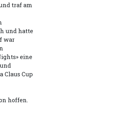
und traf am
m
üh und hatte
f war
en
ights» eine
 und
ta Claus Cup
on hoffen.