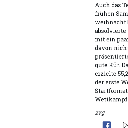
Auch das Te
frühen Sams
weihnächtl
absolvierte
mit ein pa
davon nich
präsentiert
gute Kür. D
erzielte 55
der erste W
Startformat
Wettkampfes
zvg
Share
Sh