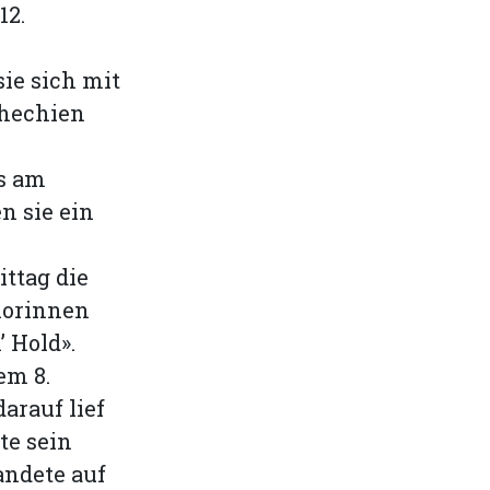
12.
ie sich mit
chechien
ms am
n sie ein
ttag die
niorinnen
 Hold».
em 8.
arauf lief
te sein
andete auf