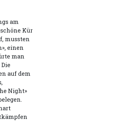
l
ings am
rschöne Kür
f, mussten
», einen
ürte man
 Die
en auf dem
,
he Night»
belegen.
hart
ttkämpfen