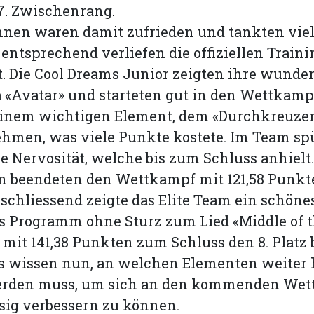
7. Zwischenrang.
nnen waren damit zufrieden und tankten vie
 entsprechend verliefen die offiziellen Train
. Die Cool Dreams Junior zeigten ihre wunde
«Avatar» und starteten gut in den Wettkamp
 einem wichtigen Element, dem «Durchkreuzen
ehmen, was viele Punkte kostete. Im Team sp
e Nervosität, welche bis zum Schluss anhielt.
n beendeten den Wettkampf mit 121,58 Punkt
Anschliessend zeigte das Elite Team ein schönes
s Programm ohne Sturz zum Lied «Middle of t
mit 141,38 Punkten zum Schluss den 8. Platz 
s wissen nun, an welchen Elementen weiter 
werden muss, um sich an den kommenden We
ig verbessern zu können.