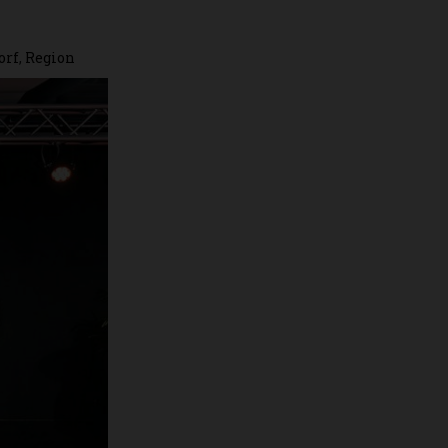
orf
,
Region