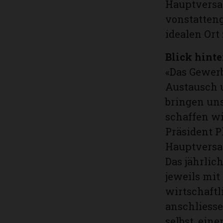
Hauptversa
vonstatten
idealen Or
Blick hinte
«Das Gewerb
Austausch 
bringen un
schaffen wir
Präsident P
Hauptversa
Das jährlic
jeweils mit
wirtschaftl
anschliess
selbst, ein