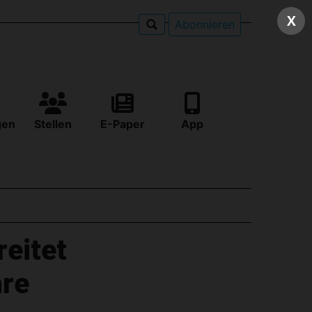
X
Abonnieren
gen
Stellen
E-Paper
App
eitet
hre