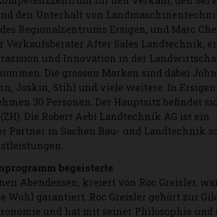
ompetenzzentrum für den Verkauf, den Servi
und den Unterhalt von Landmaschinentechnik
r des Regionalzentrums Ersigen, und Marc Ch
 Verkaufsberater After Sales Landtechnik, er
räzision und Innovation in der Landwirtscha
mmen. Die grossen Marken sind dabei John 
n, Joskin, Stihl und viele weitere. In Ersigen
hmen 30 Personen. Der Hauptsitz befindet si
(ZH). Die Robert Aebi Landtechnik AG ist ein
er Partner in Sachen Bau- und Landtechnik s
stleistungen.
nprogramm begeisterte
nen Abendessen, kreiert von Roc Greisler, wa
e Wohl garantiert. Roc Greisler gehört zur Gil
ronomie und hat mit seiner Philosophie und 