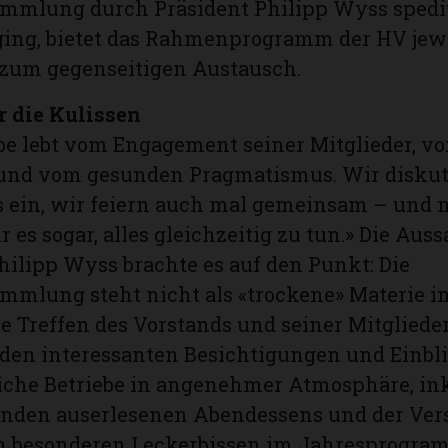
mmlung durch Präsident Philipp Wyss spedi
ging, bietet das Rahmenprogramm der HV jew
t zum gegenseitigen Austausch.
r die Kulissen
e lebt vom Engagement seiner Mitglieder, v
und vom gesunden Pragmatismus. Wir diskuti
s ein, wir feiern auch mal gemeinsam – und
 es sogar, alles gleichzeitig zu tun.» Die Aus
hilipp Wyss brachte es auf den Punkt: Die
mmlung steht nicht als «trockene» Materie i
he Treffen des Vorstands und seiner Mitglieder
 den interessanten Besichtigungen und Einbl
iche Betriebe in angenehmer Atmosphäre, in
enden auserlesenen Abendessens und der V
en besonderen Leckerbissen im Jahresprogra