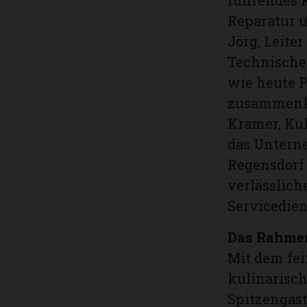
führendes K
Reparatur 
Jörg, Leite
Technischer
wie heute P
zusammenko
Kramer, Kuh
das Unterne
Regensdorf 
verlässlich
Servicedien
Das Rahme
Mit dem fei
kulinarisch
Spitzengast