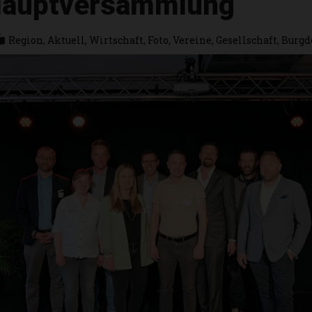
Hauptversammlung
Region
,
Aktuell
,
Wirtschaft
,
Foto
,
Vereine
,
Gesellschaft
,
Burgd