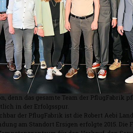
 von Pflügen und das Geschäft konzentrierte 
von Land- und Forstmaschinen. Heute wird i
mitte der PflugFabrik immer noch gearbeitet
 wird mittlerweile aber auch am grossen Gl
r finden in der Eventlocation PflugFabrik n
nst-, und grossen Esskultur-Events und viel
eiten mit Apéros inklusive den Trauzeremoni
dum fulminanten Festessen statt. Die Idee 
setzte Franz Fankhauser im Jahr 2020 mit se
erin Conny Ruchti um. Ein guter Entscheid f
n, denn das gesamte Team der PflugFabrik pfl
lich in der Erfolgsspur.
chbar der PflugFabrik ist die Robert Aebi La
ndung am Standort Ersigen erfolgte 2015. Die F