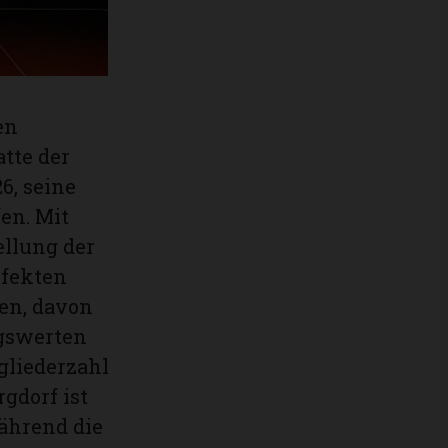
en
tte der
6, seine
en. Mit
llung der
rfekten
en, davon
ngswerten
gliederzahl
gdorf ist
ährend die