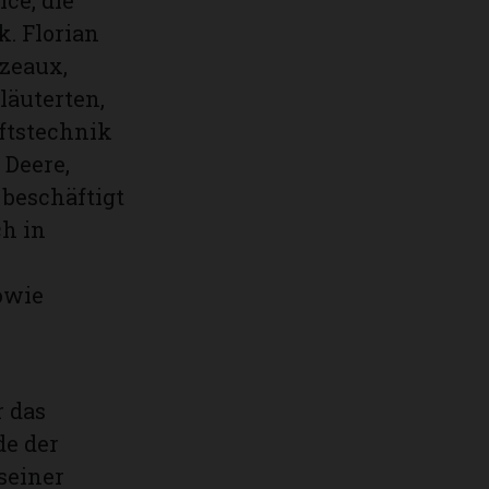
ce, die
. Florian
ezeaux,
läuterten,
ftstechnik
Deere,
 beschäftigt
ch in
owie
r das
de der
seiner