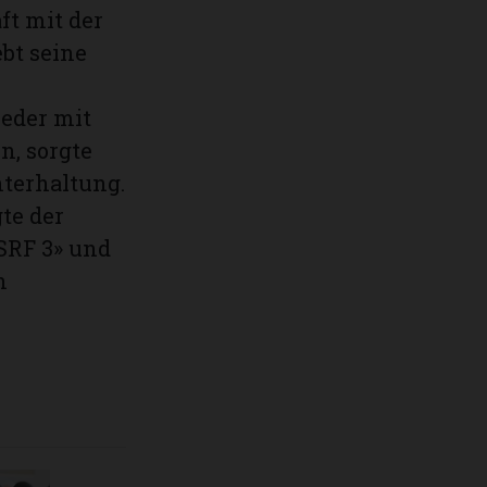
ft mit der
ebt seine
eder mit
n, sorgte
nterhaltung.
te der
SRF 3» und
n