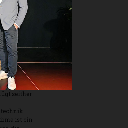
sich auf
n der
.
ück, denn
eben
em Weiterem
en selbst
zum
iner
ür die
ügt seither
ndtechnik
irma ist ein