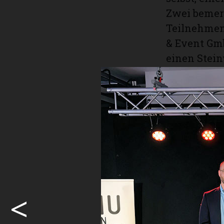
Zwei bemer
Teilnehmend
& Event Gmb
einen Stein
unterschie
miteinande
Althaus AG 
PflugFabrik
dieser trad
Unternehme
PflugFabri
Rundgang bi
Infoteils 
<
Franz Fankh
Nachkomme i