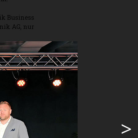
ik Business
nik AG, nur
ise
 bekannten
Wie aus
vatives
ärte
em
end eines
andum.
>
an als
auseigene