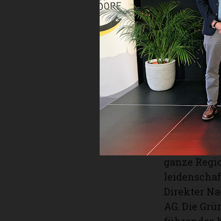
Herstellung
den Import 
aktiven Sch
Geschmiedet
immer wiede
Kultur-, Ku
auch Hochz
und den run
Eventlokal 
Lebenspartn
ganze Regio
leidenschaft
Direkter Na
AG. Die Grü