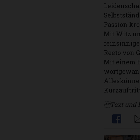
Leidenschaf
Selbstständ
Passion kre
Mit Witz u
feinsinnige
Reeto von G
Mit einem B
wortgewand
Alleskönne
Kurzauftrit
Text und Bi
Share
Sh