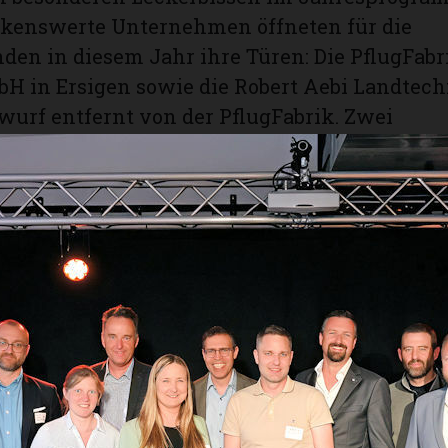
kenswerte Unternehmen öffneten für die
en in diesem Jahr ihre Türen: Die PflugFabr
H in Ersigen sowie die Robert Aebi Landtech
wurf entfernt von der PflugFabrik. Zwei
dliche Welten, die dennoch in spannender We
r verknüpft und auf dem früheren Areal der
angesiedelt sind. Das historische Gebäude der
, wurde im Jahr 1884 als Schmitte errichtet. 
itionsreichen Schmiede schliesslich ein inno
n im Bereich Event hervorgegangen ist, erkl
k-Geschäftsführer Franz Fankhauser auf ein
s in die Gewölbekeller des Hauses und währ
zum geschichtlichen Werdegang als HV-Trakt
auser selber führte die Pflugfabrik von 1994 
n 5. Generation. Im Jahr 2000 endete die h