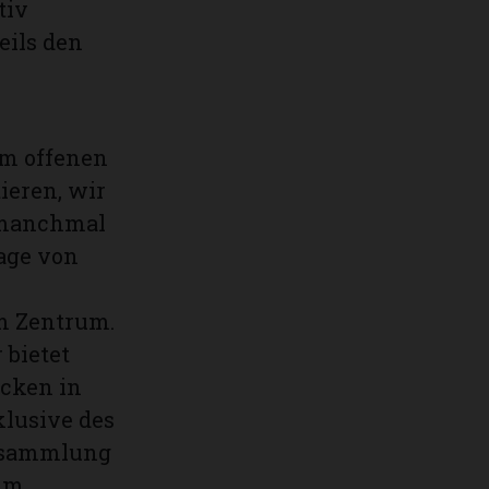
tiv
eils den
om offenen
eren, wir
 manchmal
sage von
m Zentrum.
 bietet
icken in
klusive des
ersammlung
mm.