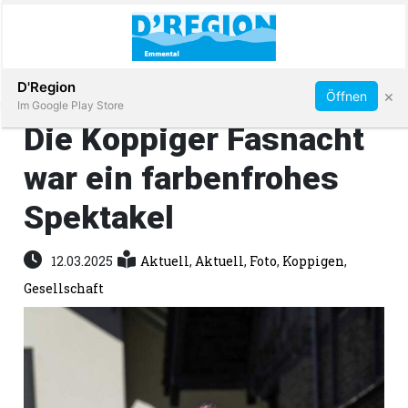
Abonnieren
D'Region
×
Öffnen
Im Google Play Store
Die Koppiger Fasnacht
war ein farbenfrohes
Immobilien
Spektakel
Veranstaltungen
12.03.2025
Aktuell
,
Aktuell
,
Foto
,
Koppigen
,
Stellen
Gesellschaft
E-
Paper
App