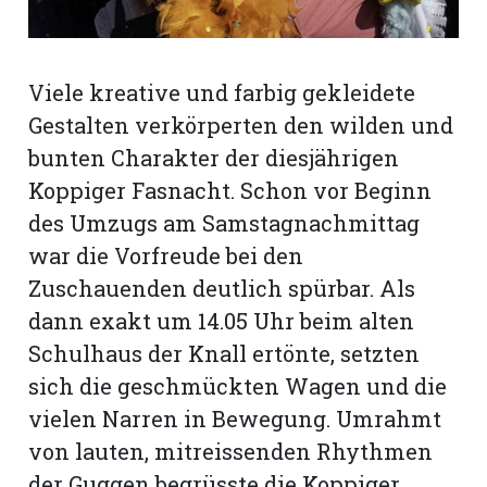
Viele kreative und farbig gekleidete
Gestalten verkörperten den wilden und
bunten Charakter der diesjährigen
Koppiger Fasnacht. Schon vor Beginn
des Umzugs am Samstagnachmittag
war die Vorfreude bei den
Zuschauenden deutlich spürbar. Als
dann exakt um 14.05 Uhr beim alten
Schulhaus der Knall ertönte, setzten
N
sich die geschmückten Wagen und die
vielen Narren in Bewegung. Umrahmt
von lauten, mitreissenden Rhythmen
der Guggen begrüsste die Koppiger