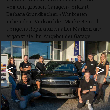
von den grossen Garagen», erklärt
Barbara Grundbacher. «Wir bieten
neben dem Verkauf der Marke Renault
übrigens Reparaturen aller Marken an»,
ergänzt sie. Im Angebot der Garage
Grundbacher AG finden sich sowohl
Neuwagen als auch gepflegte
Occasionen. Und wer einen Umzug oder
<
>
eine Vereinsreise plant und ein
Mietauto braucht, wird auf der
gegenüberliegenden Strassenseite bei
der «Mietwagen Emmental AG», welche
ebenfalls zur Garage Grundbacher
gehört, sicher fündig.
Wer sein Auto einmal zu ungewohnten