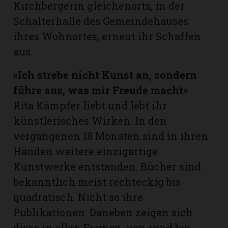
Kirch­bergerin gleichenorts, in der
Schalterhalle des Gemeindehauses
ihres Wohnortes, erneut ihr Schaffen
aus.
«Ich strebe nicht Kunst an, sondern
führe aus, was mir Freude macht»
Rita Kämpfer liebt und lebt ihr
künstlerisches Wirken. In den
vergangenen 18 Monaten sind in ihren
Händen weitere einzigartige
N
Kunstwerke entstanden. Bücher sind
bekanntlich meist rechteckig bis
quadratisch. Nicht so ihre
Publikationen. Daneben zeigen sich
diese in allen Formen, von rund bis