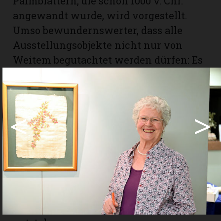
Palmblättern, die schon 1000 v. Chr.
angewandt wurde, wird vorgestellt.
Umso bewundernswerter, dass alle
Ausstellungsobjekte nicht nur von
Weitem begutachtet werden dürfen: Es
darf geblättert und die Objekte können
berührt werden. Selbstverständlich auf
respektvolle und ehrwürdige Weise,
<
>
wie es diese zu bestaunenden
Einzelstücke verdienen. Heute verfügt
Rita Kämpfer über ein grosses
Repertoire bei ihrer künstlerischen
Tätigkeit. Solange die Freude und der
Enthusiasmus nicht nachlassen,
werden auch immer neue Werke