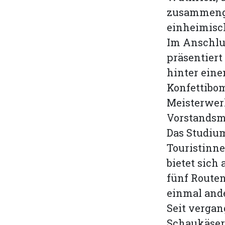
zusammenge
einheimisch
Im Anschlu
präsentiert
hinter eine
Konfettibom
Meisterwer
Vorstandsmi
Das Studium
Touris­tinn
bietet sich
fünf Routen
einmal and
Seit verga
Schaukäsere