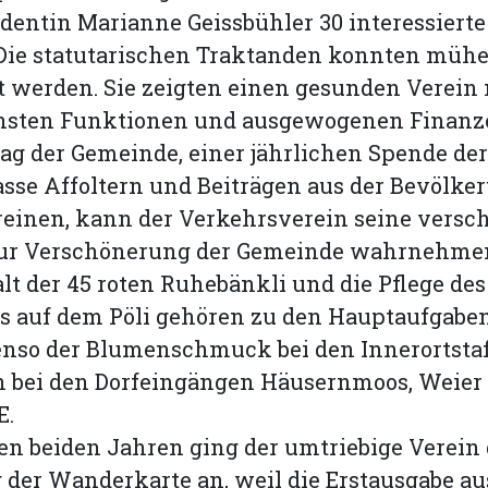
identin Marianne Geissbühler 30 interessiert
 Die statutarischen Traktanden konnten mühe
 werden. Sie zeigten einen gesunden Verein 
nsten Funktionen und ausgewogenen Finanz
ag der Gemeinde, einer jährlichen Spende der
sse Affoltern und Beiträgen aus der Bevölke
reinen, kann der Verkehrsverein seine versc
ur Verschönerung der Gemeinde wahrnehme
lt der 45 roten Ruhebänkli und die Pflege des
es auf dem Pöli gehören zu den Hauptaufgabe
enso der Blumenschmuck bei den Innerortstaf
n bei den Dorfeingängen Häusernmoos, Weier
E.
ten beiden Jahren ging der umtriebige Verein 
der Wanderkarte an, weil die Erstausgabe a