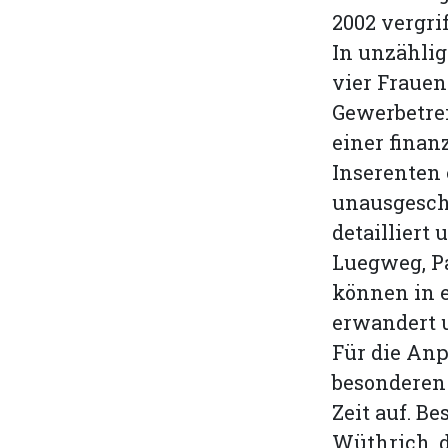
2002 vergri
In unzähli
vier Frauen
Gewerbetrei
einer finan
Inserenten 
unausgesch
detailliert
Luegweg, 
können in e
erwandert 
Für die An
besonderen
Zeit auf. B
Wüthrich, d