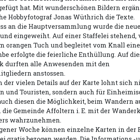
fügt hat. Mit wunderschönen Bildern ergän
e Hobbyfotograf Jonas Wüthrich die Texte.
ss an die Hauptversammlung wurde die neue
 und eingeweiht. Auf einer Staffelei stehend,
m orangen Tuch und begleitet vom Knall eine
be erfolgte die feierliche Enthüllung. Auf die
k durften alle Anwesenden mit den
tgliedern anstossen.
 der vielen Details auf der Karte lohnt sich n
en und Touristen, sondern auch für Einheimis
 auch diesen die Möglichkeit, beim Wandern au
 die Gemeinde Affoltern i. E. mit der Wander
ers wahrzunehmen.
ngener Woche können einzelne Karten in der
i gratis bezogen werden. Die Informations -