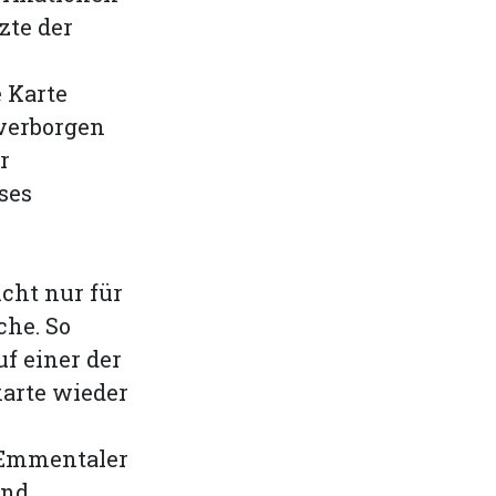
zte der
 Karte
 verborgen
r
ses
icht nur für
che. So
f einer der
karte wieder
 Emmentaler
und