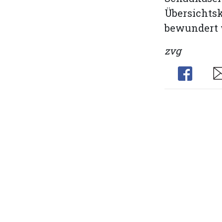
Übersichts
bewundert
zvg
Share
Sh