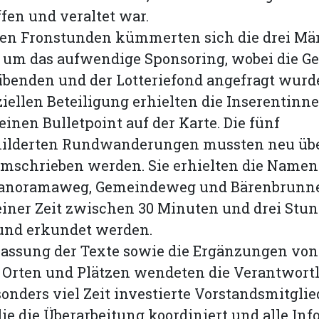
ffen und veraltet war.
gen Fronstunden kümmerten sich die drei M
 um das aufwendige Sponsoring, wobei die Ge
benden und der Lotteriefond angefragt wurd
ziellen Beteiligung erhielten die Inserentinn
einen Bulletpoint auf der Karte. Die fünf
ilderten Rundwanderungen mussten neu üb
 umschrieben werden. Sie erhielten die Namen
Panoramaweg, Gemeindeweg und Bärenbrunn
iner Zeit zwischen 30 Minuten und drei Stu
und erkundet werden.
passung der Texte sowie die Ergänzungen von
 Orten und Plätzen wendeten die Verantwortl
esonders viel Zeit investierte Vorstandsmitglie
ie die Überarbeitung koordiniert und alle In