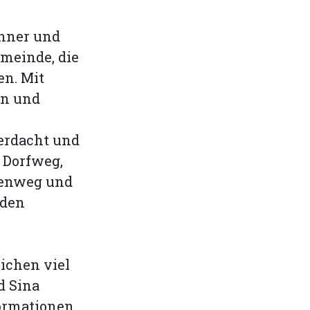
änner und
meinde, die
en. Mit
en und
erdacht und
 Dorfweg,
enweg und
nden
ichen viel
d Sina
formationen