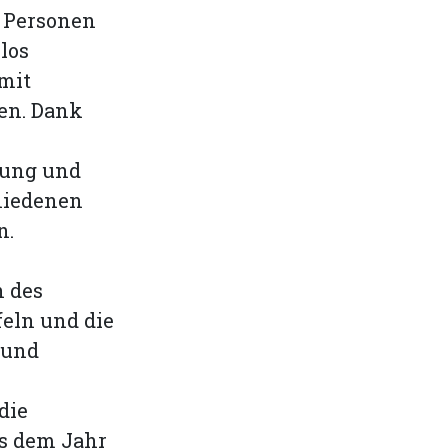
e Personen
los
mit
en. Dank
rung und
hiedenen
n.
n des
eln und die
 und
die
us dem Jahr