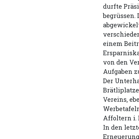
durfte Präs
begrüssen.
abgewickelt
verschiede
einem Beitr
Ersparniska
von den Ve
Aufgaben z
Der Unterha
Brätliplatz
Vereins, eb
Werbetafel
Affoltern i. 
In den letz
Erneuerung 