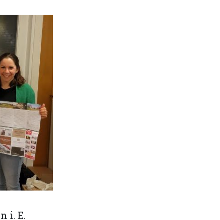
i. E.