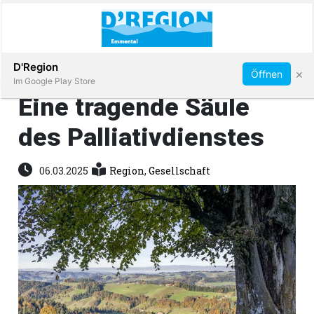
Abonnieren
D'Region
×
Öffnen
Im Google Play Store
Eine tragende Säule
des Palliativdienstes
Immobilien
06.03.2025
Region
,
Gesellschaft
Veranstaltungen
Stellen
E-
Paper
App