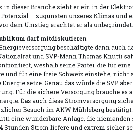
z in dieser Branche sieht er ein in der Elektro
s Potenzial – zugunsten unseres Klimas und e
vor dem Umstieg erachtet er als unbegründet
ublikum darf mitdiskutieren
Energieversorgung beschäftigte dann auch d
Nationalrat und SVP-Mann Thomas Knutti sah
nfrontiert, weshalb seine Partei, die für eine
 und für eine freie Schweiz einstehe, nicht 
 Energie setze. Genau das würde die SVP aber 
rung. Für die sichere Versorgung brauche es a
ergie. Das auch diese Stromversorgung sicher
rzlicher Besuch im AKW Mühleberg bestätigt.
tti eine wunderbare Anlage, die niemanden s
4 Stunden Strom liefere und extrem sicher se