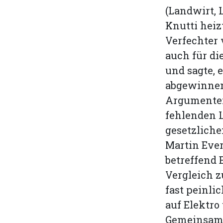
(Landwirt,
Knutti heiz
Verfechter 
auch für di
und sagte,
abgewinnen.
Argumenten
fehlenden 
gesetzliche
Martin Ever
betreffend 
Vergleich 
fast peinli
auf Elektro
Gemeinsamk