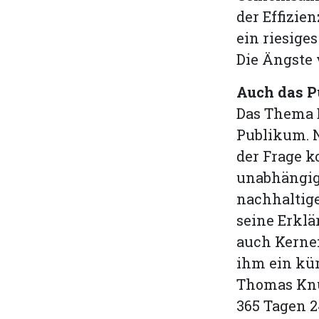
der Effizien
ein riesige
Die Ängste 
Auch das P
Das Thema 
Publikum. 
der Frage ko
unabhängige
nachhaltige
seine Erklä
auch Kernen
ihm ein kü
Thomas Knu
365 Tagen 2