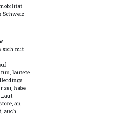
mobilität
r Schweiz.
.
as
 sich mit
auf
tun, lautete
llerdings
 sei, habe
 Laut
töre, an
i, auch