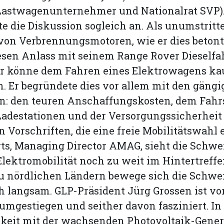
 Lastwagenunternehmer und Nationalrat SVP)
te die Diskussion sogleich an. Als unumstritt
von Verbrennungsmotoren, wie er dies betonte
esen Anlass mit seinem Range Rover Dieselfa
 er könne dem Fahren eines Elektrowagens k
 Er begründete dies vor allem mit den gängi
: den teuren Anschaffungskosten, dem Fahr
Ladestationen und der Versorgungssicherheit
n Vorschriften, die eine freie Mobilitätswahl
ts, Managing Director AMAG, sieht die Schwe
Elektromobilität noch zu weit im Hintertreffe
zu nördlichen Ländern bewege sich die Schwe
ch langsam. GLP-Präsident Jürg Grossen ist vo
 umgestiegen und seither davon fasziniert. In
eit mit der wachsenden Photovoltaik-Gener