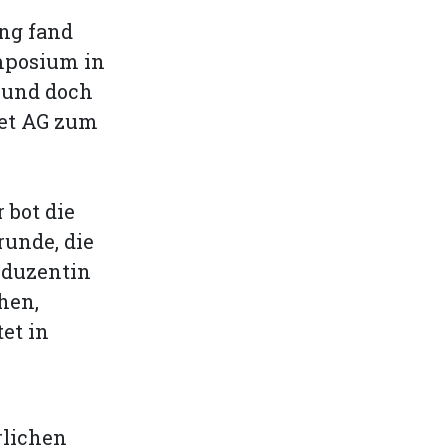
ng fand
mposium in
t und doch
net AG zum
bot die
runde, die
oduzentin
hen,
et in
rlichen