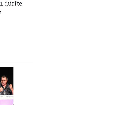
h dürfte
am