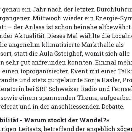
 genau ein Jahr nach der letzten Durchführu
rgangenen Mittwoch wieder ein Energie-Sy
att – der Anlass ist schon beinahe altbewähr
der Aktualität. Dieses Mal wählte die Local
die angenehm klimatisierte Markthalle als
ort, statt die Aula Gsteighof, womit sich alle
 sehr gut anfreunden konnten. Einmal mehr 
 einen toporganisierten Event mit einer Talk
andte und stets gutgelaunte Sonja Hasler, Pr
eratorin bei SRF Schweizer Radio und Fernse
, sowie einem spannenden Thema, aufgearbeit
eferat und in der anschliessenden Debatte.
bilität - Warum stockt der Wandel?»
rigen Leitsatz, betreffend der angeblich zöge