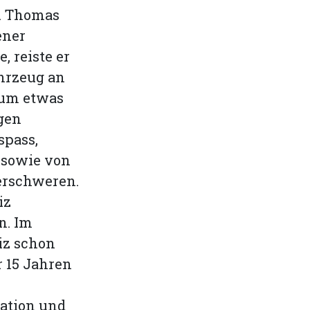
. Thomas
ener
, reiste er
hrzeug an
aum etwas
gen
spass,
 sowie von
 erschweren.
iz
n. Im
iz schon
r 15 Jahren
ation und