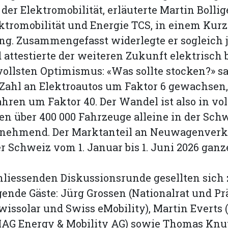
er Elektromobilität, erläuterte Martin Bollige
ktromobilität und Energie TCS, in einem Kurz
ng. Zusammengefasst widerlegte er sogleich 
 attestierte der weiteren Zukunft elektrisch 
ollsten Optimismus: «Was sollte stocken?» sag
e Zahl an Elektroautos um Faktor 6 gewachsen,
Jahren um Faktor 40. Der Wandel ist also in vo
n über 400 000 Fahrzeuge alleine in der Schw
nehmend. Der Marktanteil an Neuwagenver
er Schweiz vom 1. Januar bis 1. Juni 2026 ganz
hliessenden Diskussionsrunde gesellten sich
lgende Gäste: Jürg Grossen (Nationalrat und Pr
wissolar und Swiss eMobility), Martin Everts
MAG Energy & Mobility AG) sowie Thomas Knut