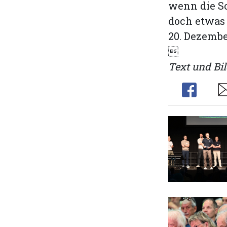
wenn die So
doch etwas
20. Dezember

Text und Bil
Share
Sh