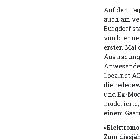
Auf den Tag
auch am ve
Burgdorf st
von brennen
ersten Mal 
Austragungs
Anwesenden
Localnet AG
die redegew
und Ex-Mod
moderierte
einem Gastr
«Elektromo
Zum diesjäh