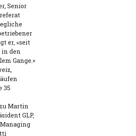
r, Senior
referat
jegliche
betriebener
t er, «seit
 in den
llem Gange.»
eiz,
käufen
e 35
 zu Martin
äsident GLP,
 (Managing
ti