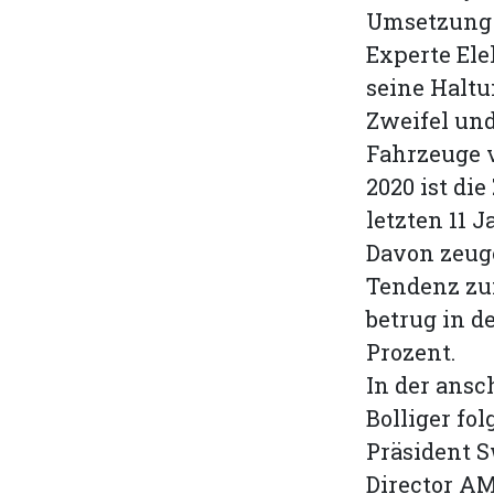
Umsetzung d
Experte Ele
seine Haltu
Zweifel und
Fahrzeuge v
2020 ist di
letzten 11 
Davon zeuge
Tendenz zu
betrug in d
Prozent.
In der ansc
Bolliger fo
Präsident S
Director A