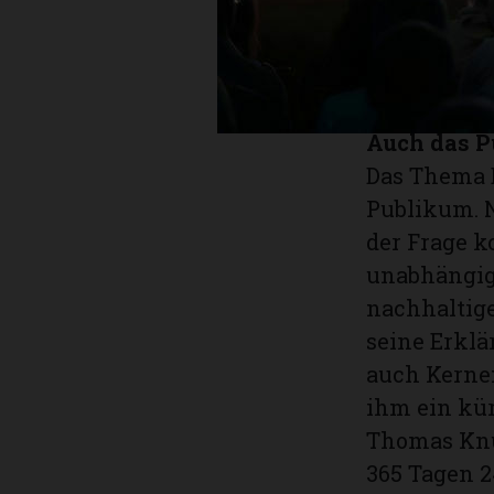
der Effizien
ein riesige
Die Ängste 
Auch das P
Das Thema 
Publikum. 
der Frage ko
unabhängige
nachhaltige
seine Erklä
auch Kernen
ihm ein kü
Thomas Knu
365 Tagen 2