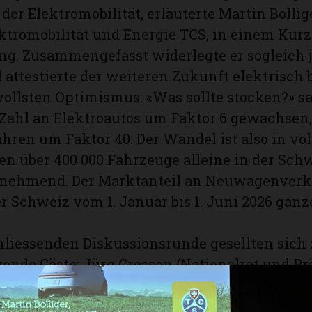
er Elektromobilität, erläuterte Martin Bollige
ktromobilität und Energie TCS, in einem Kurz
ng. Zusammengefasst widerlegte er sogleich 
 attestierte der weiteren Zukunft elektrisch 
ollsten Optimismus: «Was sollte stocken?» sag
e Zahl an Elektroautos um Faktor 6 gewachsen,
Jahren um Faktor 40. Der Wandel ist also in vo
n über 400 000 Fahrzeuge alleine in der Schw
nehmend. Der Marktanteil an Neuwagenver
er Schweiz vom 1. Januar bis 1. Juni 2026 ganz
hliessenden Diskussionsrunde gesellten sich
lgende Gäste: Jürg Grossen (Nationalrat und Pr
wissolar und Swiss eMobility), Martin Everts
MAG Energy & Mobility AG) sowie Thomas Knut