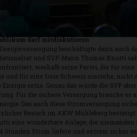
z in dieser Branche sieht er ein in der Elektro
s Potenzial – zugunsten unseres Klimas und e
vor dem Umstieg erachtet er als unbegründet
ublikum darf mitdiskutieren
Energieversorgung beschäftigte dann auch d
Nationalrat und SVP-Mann Thomas Knutti sah
nfrontiert, weshalb seine Partei, die für eine
 und für eine freie Schweiz einstehe, nicht 
 Energie setze. Genau das würde die SVP aber 
rung. Für die sichere Versorgung brauche es a
ergie. Das auch diese Stromversorgung sicher
rzlicher Besuch im AKW Mühleberg bestätigt.
tti eine wunderbare Anlage, die niemanden s
4 Stunden Strom liefere und extrem sicher se