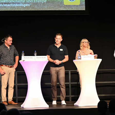
 Lastwagenunternehmer und Nationalrat SVP)
te die Diskussion sogleich an. Als unumstritt
von Verbrennungsmotoren, wie er dies betonte
esen Anlass mit seinem Range Rover Dieselfa
 er könne dem Fahren eines Elektrowagens k
 Er begründete dies vor allem mit den gängi
: den teuren Anschaffungskosten, dem Fahr
Ladestationen und der Versorgungssicherheit
n Vorschriften, die eine freie Mobilitätswahl
ts, Managing Director AMAG, sieht die Schwe
Elektromobilität noch zu weit im Hintertreffe
zu nördlichen Ländern bewege sich die Schwe
ch langsam. GLP-Präsident Jürg Grossen ist vo
 umgestiegen und seither davon fasziniert. In
eit mit der wachsenden Photovoltaik-Gener