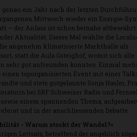
 genau ein Jahr nach der letzten Durchführu
rgangenen Mittwoch wieder ein Energie-Sy
att – der Anlass ist schon beinahe altbewähr
der Aktualität. Dieses Mal wählte die Local
die angenehm klimatisierte Markthalle als
ort, statt die Aula Gsteighof, womit sich alle
 sehr gut anfreunden konnten. Einmal mehr 
 einen toporganisierten Event mit einer Talk
andte und stets gutgelaunte Sonja Hasler, Pr
eratorin bei SRF Schweizer Radio und Fernse
, sowie einem spannenden Thema, aufgearbeit
eferat und in der anschliessenden Debatte.
bilität - Warum stockt der Wandel?»
rigen Leitsatz, betreffend der angeblich zöge