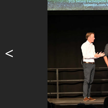
(Landwirt,
Knutti heiz
Verfechter 
auch für di
und sagte,
abgewinnen.
<
Argumenten
fehlenden 
gesetzliche
Martin Ever
betreffend 
Vergleich 
fast peinli
auf Elektro
Gemeinsamk