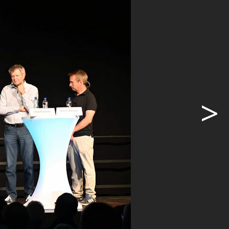
. Thomas
ener
, reiste er
hrzeug an
aum etwas
gen
>
spass,
 sowie von
 erschweren.
iz
n. Im
iz schon
r 15 Jahren
ation und