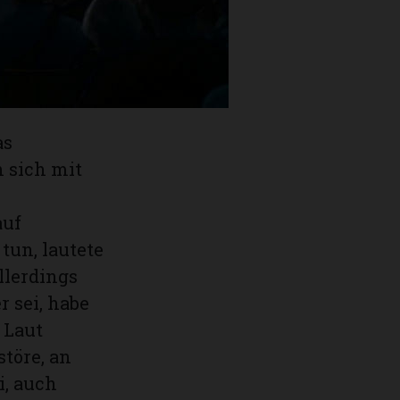
mobilität
r Schweiz.
.
as
 sich mit
auf
tun, lautete
llerdings
 sei, habe
 Laut
töre, an
i, auch