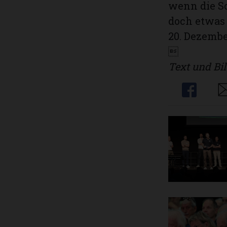
wenn die So
doch etwas
20. Dezember

Text und Bil
Share
Sh