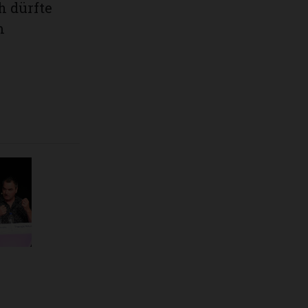
h dürfte
am