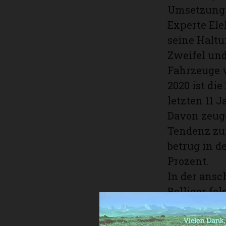
Umsetzung d
Experte Ele
seine Haltu
Zweifel und
Fahrzeuge v
2020 ist di
letzten 11 
Davon zeuge
Tendenz zu
betrug in d
Prozent.
In der ansc
Bolliger fo
Präsident S
Director A