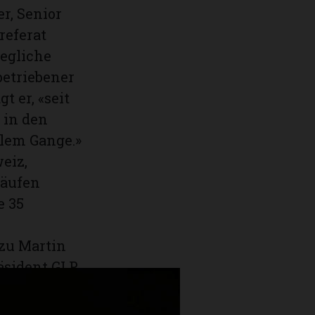
r, Senior
referat
jegliche
betriebener
t er, «seit
 in den
llem Gange.»
eiz,
käufen
e 35
 zu Martin
äsident GLP,
 (Managing
ti