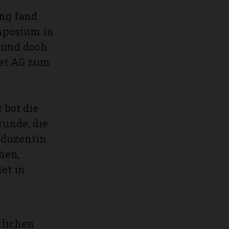
ng fand
mposium in
t und doch
net AG zum
bot die
runde, die
oduzentin
hen,
et in
rlichen