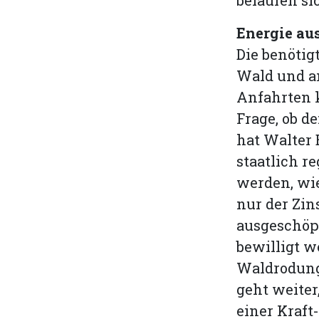
Energie au
Die benöti
Wald und an
Anfahrten k
Frage, ob d
hat Walter 
staatlich r
werden, wie
nur der Zin
ausgeschöp
bewilligt w
Waldrodunge
geht weiter
einer Kraft