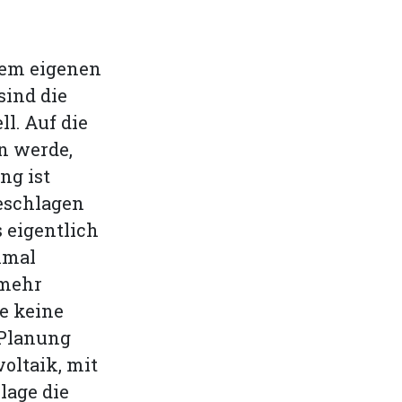
dem eigenen
sind die
l. Auf die
n werde,
ng ist
geschlagen
 eigentlich
nmal
 mehr
se keine
 Planung
voltaik, mit
lage die