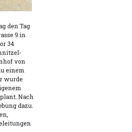
ag den Tag
asse 9 in
or 34
hnitzel-
nhof von
 zu einem
er wurde
eigenem
eplant. Nach
ebung dazu.
en,
eleitungen