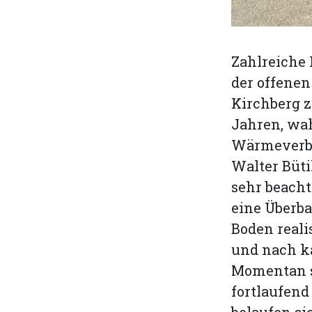
Zahlreiche
der offenen
Kirchberg z
Jahren, wah
Wärmeverbu
Walter Büti
sehr beach
eine Überb
Boden reali
und nach k
Momentan s
fortlaufen
belaufen sic