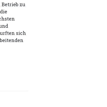
 Betrieb zu
die
chsten
 und
urften sich
rbeitenden