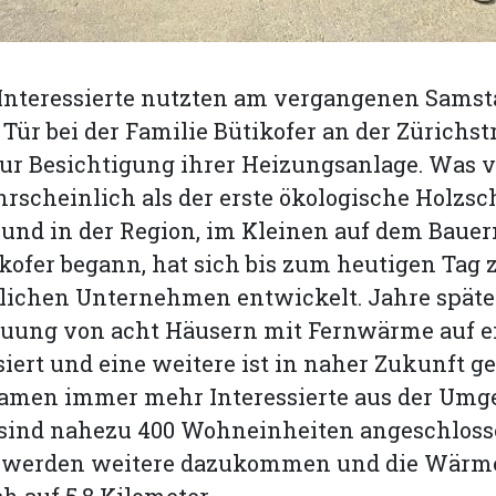
 Interessierte nutzten am vergangenen Samst
 Tür bei der Familie Bütikofer an der Zürichstr
ur Besichtigung ihrer Heizungsanlage. Was v
rscheinlich als der erste ökologische Holzsc
nd in der Region, im Kleinen auf dem Bauer
kofer begann, hat sich bis zum heutigen Tag
tlichen Unternehmen entwickelt. Jahre spät
auung von acht Häusern mit Fernwärme auf 
siert und eine weitere ist in naher Zukunft g
amen immer mehr Interessierte aus der Umg
ind nahezu 400 Wohn­einheiten angeschloss
d werden weitere dazukommen und die Wärm
h auf 5,8 Kilometer.