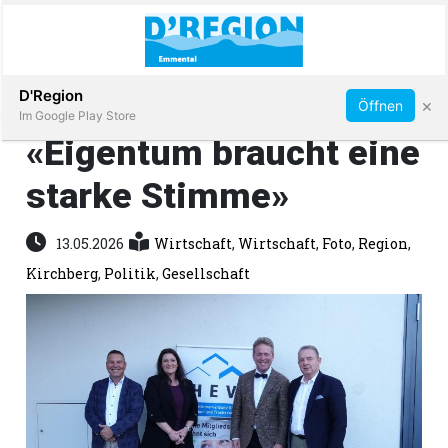
Abonnieren
D'Region
×
Öffnen
Im Google Play Store
«Eigentum braucht eine
starke Stimme»
Immobilien
13.05.2026
Wirtschaft
,
Wirtschaft
,
Foto
,
Region
,
Veranstaltungen
Kirchberg
,
Politik
,
Gesellschaft
Stellen
E-
Paper
App