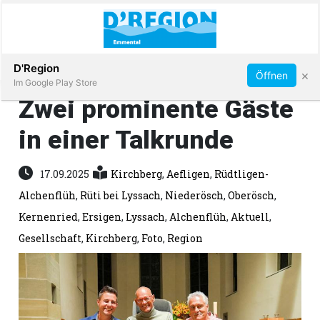
Abonnieren
D'Region
×
Öffnen
Im Google Play Store
Zwei prominente Gäste
in einer Talkrunde
Immobilien
17.09.2025
Kirchberg
,
Aefligen
,
Rüdtligen-
Veranstaltungen
Alchenflüh
,
Rüti bei Lyssach
,
Niederösch
,
Oberösch
,
Kernenried
,
Ersigen
,
Lyssach
,
Alchenflüh
,
Aktuell
,
Stellen
Gesellschaft
,
Kirchberg
,
Foto
,
Region
E-
Paper
App