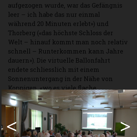
aufgezogen wurde, war das Gefängnis
leer – ich habe das nur einmal
während 20 Minuten erlebt») und
Thorberg («das höchste Schloss der
Welt – hinauf kommt man noch relativ
schnell – Runterkommen kann Jahre
dauern»). Die virtuelle Ballonfahrt
endete schliesslich mit einem
Sonnenuntergang in der Nähe von
Koppigen, «wo es viele flache,
genügend grosse Gebiete ohne
Stromleitungen hat». Wieder zurück
«am Boden» bedankten sich die
<
>
Zuhörenden bei Hans Schmidiger mit
einem grossen Applaus für den