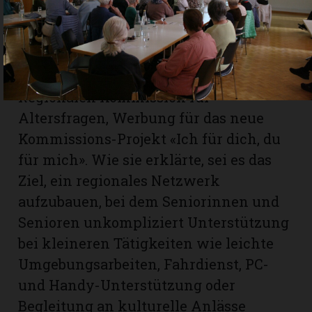
unterhaltsamen Bildervortrag.
Bevor die Anwesenden mit Kaffee und
Kuchen verwöhnt wurden, machte
Eveline Lanz, die Vize-Präsidentin der
Regionalen Kommission für
Altersfragen, Werbung für das neue
Kommissions-Projekt «Ich für dich, du
für mich». Wie sie erklärte, sei es das
Ziel, ein regionales Netzwerk
aufzubauen, bei dem Seniorinnen und
Senioren unkompliziert Unterstützung
bei kleineren Tätigkeiten wie leichte
Umgebungsarbeiten, Fahrdienst, PC-
und Handy-Unterstützung oder
Begleitung an kulturelle Anlässe