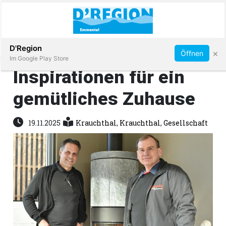
Abonnieren
D'Region
×
Öffnen
Im Google Play Store
Inspirationen für ein
gemütliches Zuhause
Immobilien
19.11.2025
Krauchthal
,
Krauchthal
,
Gesellschaft
Veranstaltungen
Stellen
E-
Paper
App