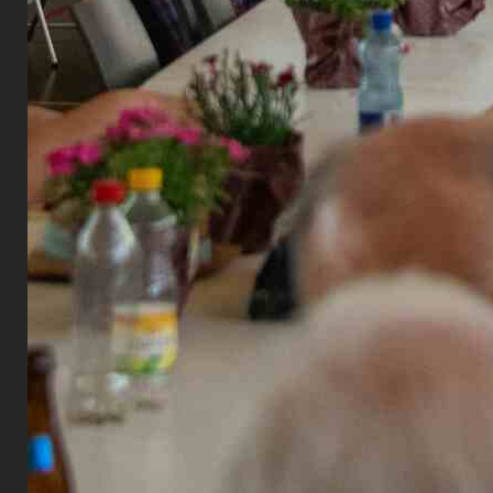
Lehrlings-P
ihre Ausbi
beantwortet
Musikgesel
Jodlerklub 
Die Gewerbe
sondern au
entspannte
wurden neue
Anlass mach
Austausch 
Die Veranst
«Chumm cho
zahlreiche 
Anlass, der