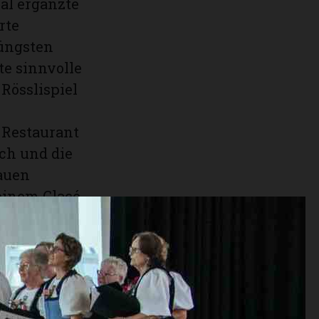
al ergänzte
rte
jüngsten
te sinnvolle
Rösslispiel
s Restaurant
ch und die
rauen
einem Glacé
g in der
rte
 um 13 Uhr