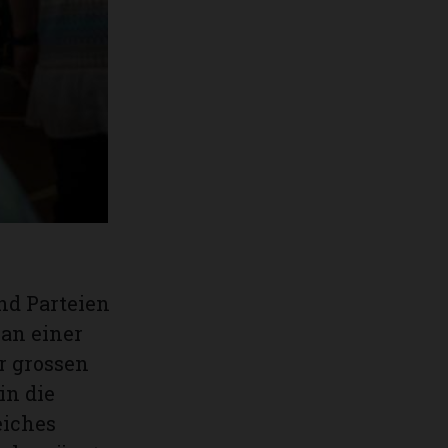
nd Parteien
 an einer
r grossen
in die
eiches