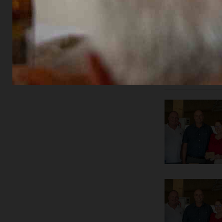
hervorrage
Text und Bil
Share
Sh