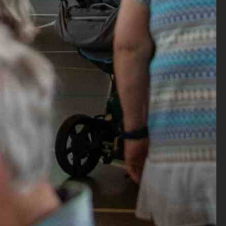
inblicke in
nd der
 setzte.
icke,
egt und es
. Der
 für den
 sind.
. Das Motto
ockte
elungener
erbes