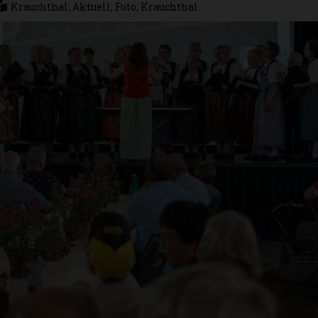
Krauchthal
,
Aktuell
,
Foto
,
Krauchthal