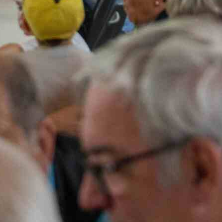
odium um 16 Uhr, bei dem junge Berufsleute E
ldung im lokalen Gewerbe gaben und Fragen
en. Um 17 Uhr zeigten die Tambouren der
lschaft Krauchthal ihr Können, bevor am Abe
Hettiswil mit Jodelklängen den Schlusspunkt
präsentation bot nicht nur informative Einbl
ch Raum für Begegnungen und Gespräche. In
r Atmosphäre wurde das Zusammensein gepfl
 Kontakte geknüpft und bestehende vertieft
te deutlich, wie wichtig solche Plattformen
zwischen Gewerbe, Vereinen und Bevölkerung
altung darf als voller Erfolg gewertet werden
 luege» wurde seinem Namen gerecht und l
Interessierte auch von weiter her an – ein g
 die Vielfalt und Stärke des Krauch­thaler Gew