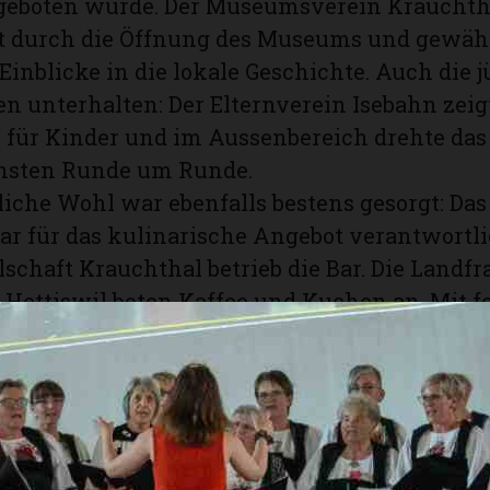
eboten wurde. Der Museumsverein Krauchth
t durch die Öffnung des Museums und gewäh
inblicke in die lokale Geschichte. Auch die 
n unterhalten: Der Elternverein Isebahn zeig
 für Kinder und im Aussenbereich drehte das 
insten Runde um Runde.
bliche Wohl war ebenfalls bestens gesorgt: Da
r für das kulinarische Angebot verantwortli
schaft Krauchthal betrieb die Bar. Die Landf
Hettiswil boten Kaffee und Kuchen an. Mit f
shütte Burgdorf eine willkommene Erfrischun
en Hitze.
hmenprogramm
nermeister und Unternehmer Thomas Iten füh
rch das Programm. Der offizielle Teil begann