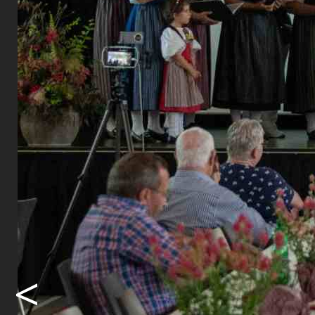
mit einer 
Grossrat. I
Gewerbes fü
sorgte die 
Uhr formier
Berner Trac
stimmungsv
Hettiswil b
Präsidentin
Moment das
Heimatabend
Mehrzwecka
abwechslun
<
Tradition.
Ein weiter