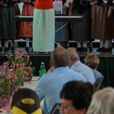
Ansprache von Ernst Kühni, Präsident Berner
n seiner Rede unterstrich er die Bedeutung des
r die wirtschaftliche Stärke der Region. Im 
Musikgesellschaft Krauchthal für Unterhaltun
te sich die Trachtengruppe Hettiswil in tradi
hten auf der Bühne und bereicherte mit
ollen Liedern das Programm. Die Trachteng
ereitet sich bereits auf den Heimatabend vor, 
 Barbara Glauser verriet. Mit viel Engageme
 Programm und die Darbietungen einstudiert.
 findet vom 6. bis 8. November 2026 in der
nlage Rüedismatt statt und verspricht erne
gsreichen Ablauf mit Musik, Tanz und gelebt
er Höhepunkt der Gewerbepräsentationwar da