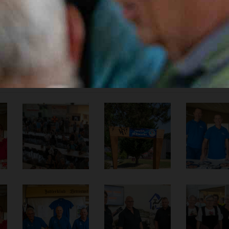
nd präsentierte.
der: Petra Schmid
are