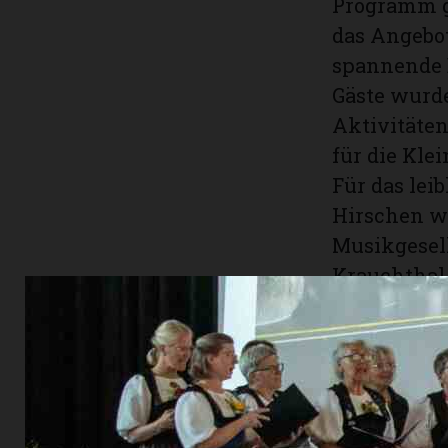
Programm g
das Angebo
spannende E
Gäste wurde
Aktivitäten
für die Kle
Für das lei
Hirschen wa
Musikgesell
Krauchthal-
bot die Chä
sommerlich
Buntes Ra
Der Schrei
souverän du