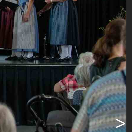
 KMU und
 lokalen
Anschluss
g. Um 15
tionellen
ruppe
wie
nt würden im
 Der
ut einen
er
>
s