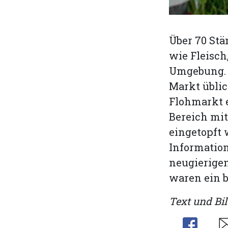
Über 70 Stä
wie Fleisch
Umgebung. N
Markt üblic
Flohmarkt e
Bereich mit
eingetopft
Information
neugierige
waren ein b
Text und Bil
Share
Sh