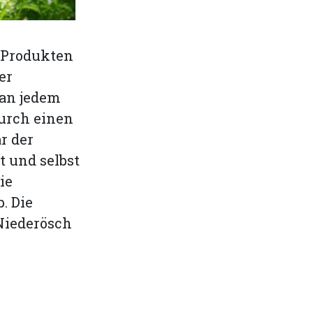
n Produkten
er
 an jedem
durch einen
r der
t und selbst
ie
. Die
Niederösch