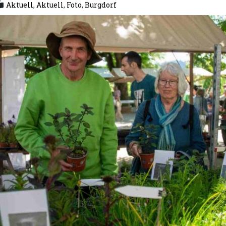
Aktuell
,
Aktuell
,
Foto
,
Burgdorf