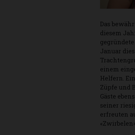
Das bewähr
diesem Jah
gegründete 
Januar dies
Trachtengru
einem eing
Helfern. Ein
Züpfe und B
Gäste ebens
seiner ries
erfreuten a
«Zwirbelen