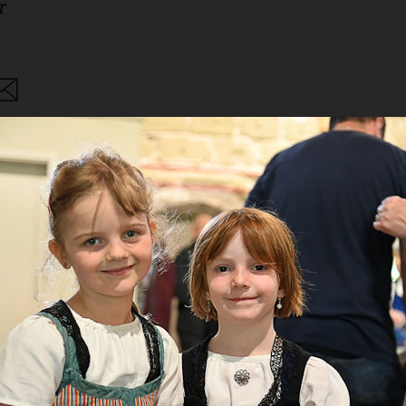
r
are