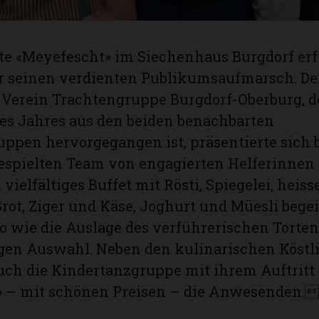
te «Meyefescht» im Siechenhaus Burgdorf erf
r seinen verdienten Publikumsaufmarsch. De
Verein Trachtengruppe Burgdorf-Oberburg, d
es Jahres aus den beiden benachbarten
ppen hervorgegangen ist, präsentierte sich b
espielten Team von engagierten Helferinnen
 vielfältiges Buffet mit Rösti, Spiegelei, hei
rot, Ziger und Käse, Joghurt und Müesli begeis
o wie die Auslage des verführerischen Torten
igen Auswahl. Neben den kulinarischen Köstl
uch die Kindertanzgruppe mit ihrem Auftritt
» – mit schönen Preisen – die Anwesenden.