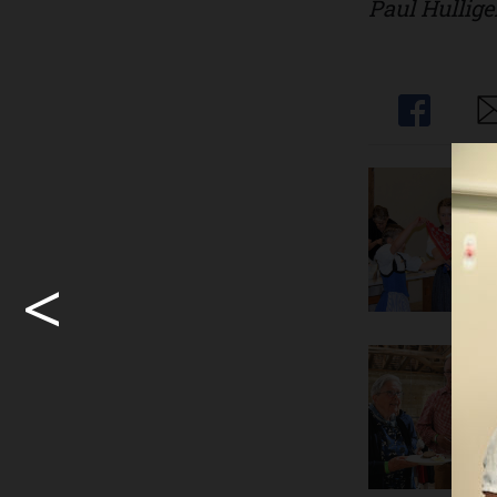
Paul Hullige
Share
Sh
<