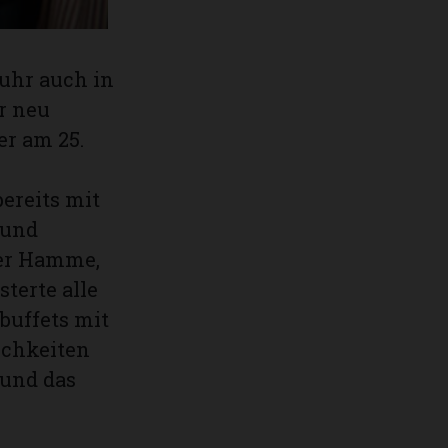
uhr auch in
r neu
er am 25.
ereits mit
 und
sser Hamme,
terte alle
buffets mit
ichkeiten
 und das