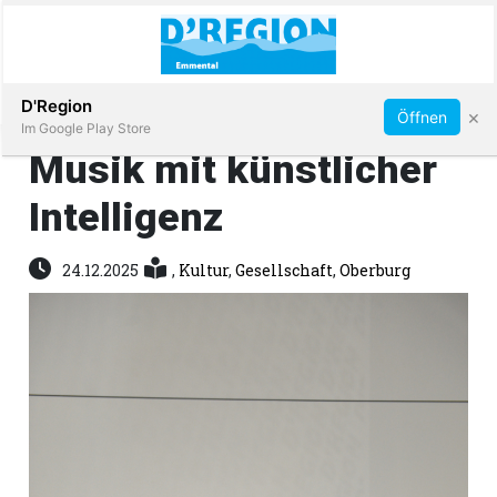
Abonnieren
D'Region
×
Öffnen
Im Google Play Store
Musik mit künstlicher
Intelligenz
Immobilien
24.12.2025
,
Kultur
,
Gesellschaft
,
Oberburg
Veranstaltungen
Stellen
E-
Paper
App