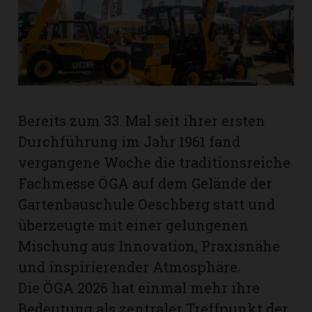
rt
Bereits zum 33. Mal seit ihrer ersten
Durchführung im Jahr 1961 fand
vergangene Woche die traditionsreiche
Fachmesse ÖGA auf dem Gelände der
Gartenbauschule Oeschberg statt und
überzeugte mit einer gelungenen
Mischung aus Innovation, Praxisnähe
und inspirierender Atmosphäre.
n
Die ÖGA 2026 hat einmal mehr ihre
Bedeutung als zentraler Treffpunkt der