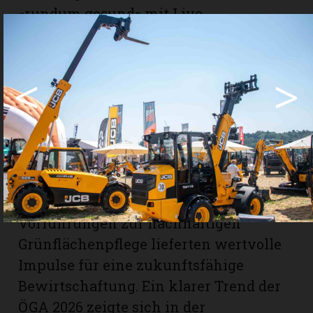
«rundum gesund» mit Live-
Demonstrationen. Sie zeigte modernste
Technologien, darunter selbst fahrende
<
>
Maschinen und Roboter. Besuchende
konnten beim «Klettern wie die
Baumpfleger» ihre Geschicklichkeit
testen oder sich über innovative
Exoskelette (Tragbare Stützstrukturen)
informieren, die körperlich belastende
Arbeiten erleichtern. Praxisnahe
Vorführungen zur nachhaltigen
Grünflächenpflege lieferten wertvolle
Impulse für eine zukunftsfähige
Bewirtschaftung. Ein klarer Trend der
ÖGA 2026 zeigte sich in der