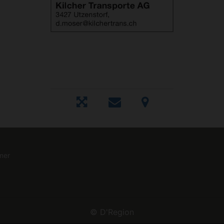
mer
©
D'Region