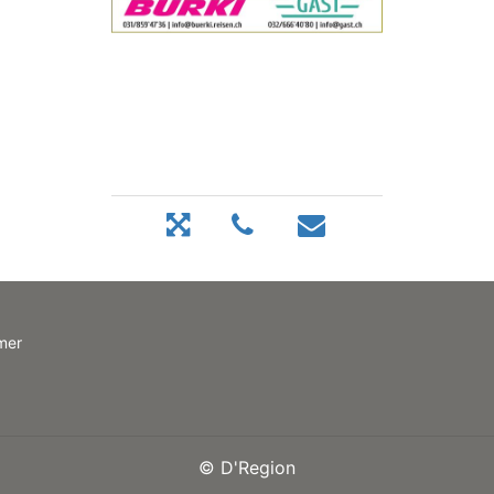
mer
©
D'Region