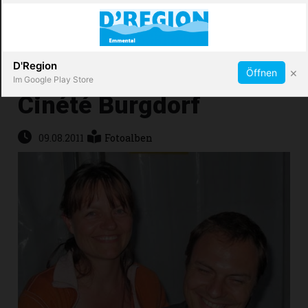
Abonnieren
X
D'Region
×
Öffnen
Im Google Play Store
Cinété Burgdorf
Immobilien
09.08.2011
Fotoalben
Veranstaltungen
Stellen
E-
Paper
App