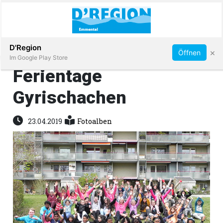
Abonnieren
D'Region
×
Öffnen
Im Google Play Store
Ferientage
Gyrischachen
Immobilien
23.04.2019
Fotoalben
Veranstaltungen
Stellen
E-
Paper
App