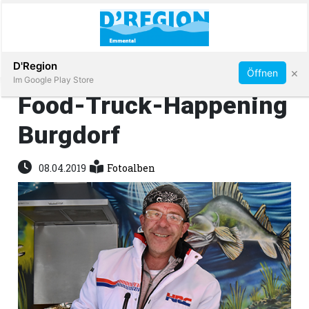
Abonnieren
D'Region
×
Öffnen
Im Google Play Store
Food-Truck-Happening
Burgdorf
Immobilien
08.04.2019
Fotoalben
Veranstaltungen
Stellen
E-
Paper
App