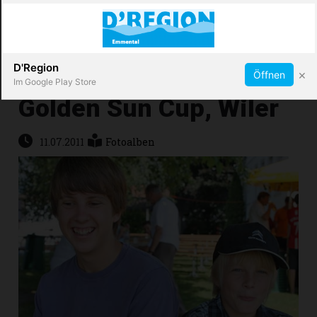
Abonnieren
X
D'Region
×
Öffnen
Im Google Play Store
Golden Sun Cup, Wiler
Immobilien
11.07.2011
Fotoalben
Veranstaltungen
Stellen
E-
Paper
App