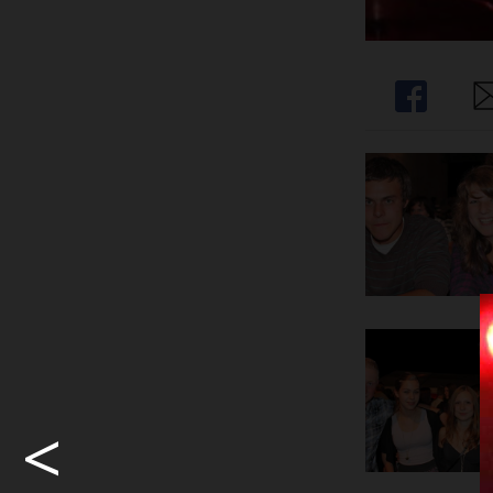
Share
Sh
<