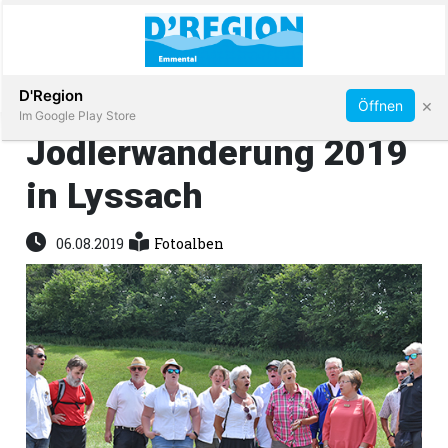
Abonnieren
D'Region
×
Öffnen
Im Google Play Store
Jodlerwanderung 2019
in Lyssach
Immobilien
06.08.2019
Fotoalben
Veranstaltungen
Stellen
E-
Paper
App