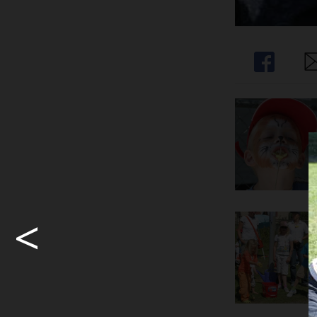
Share
Sh
<