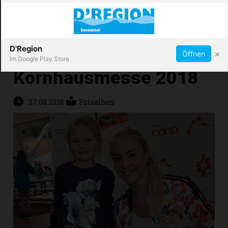
Abonnieren
X
D'Region
×
Öffnen
Im Google Play Store
Kornhausmesse 2018
Immobilien
27.08.2018
Fotoalben
Veranstaltungen
Stellen
E-
Paper
App