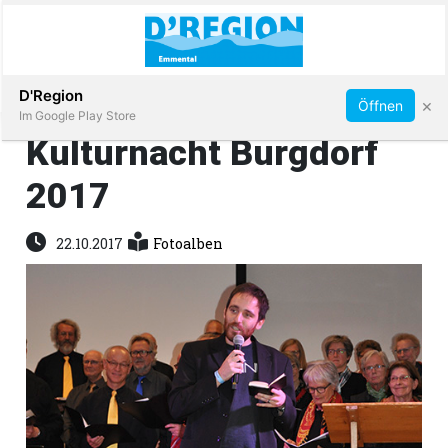
Abonnieren
D'Region
×
Öffnen
Im Google Play Store
Kulturnacht Burgdorf
2017
Immobilien
22.10.2017
Fotoalben
Veranstaltungen
Stellen
E-
Paper
App