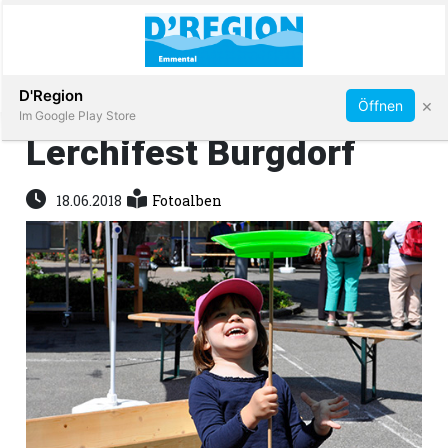
Abonnieren
D'Region
×
Öffnen
Im Google Play Store
Lerchifest Burgdorf
Immobilien
18.06.2018
Fotoalben
Veranstaltungen
Stellen
E-
Paper
App