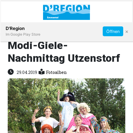
Abonnieren
D'Region
×
Öffnen
Im Google Play Store
Modi-Giele-
Nachmittag Utzenstorf
Immobilien
29.04.2019
Fotoalben
Veranstaltungen
Stellen
E-
Paper
App