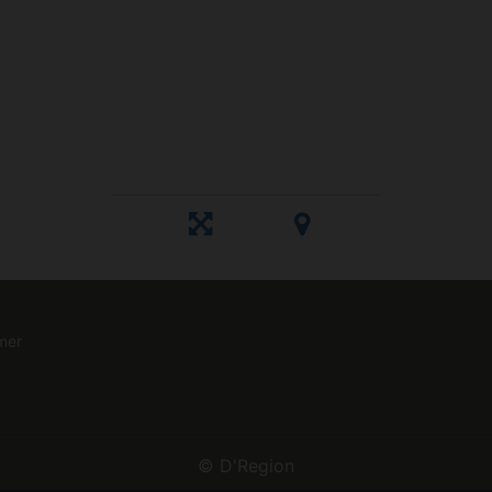
mer
©
D'Region