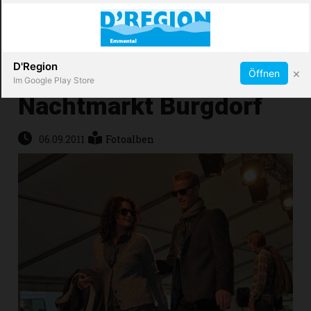
Abonnieren
X
D'Region
×
Öffnen
Im Google Play Store
Nachtmarkt Burgdorf
Immobilien
06.09.2011
Fotoalben
Veranstaltungen
Stellen
E-
Paper
App