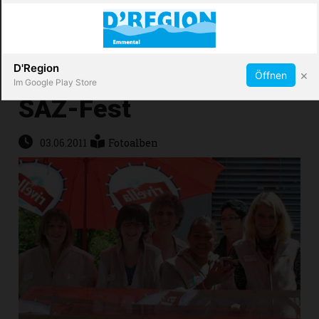
Abonnieren
X
D'Region
×
Öffnen
Im Google Play Store
SAZ-Fest
Immobilien
03.06.2011
Fotoalben
Veranstaltungen
Stellen
E-
Paper
App