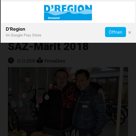
Abonnieren
X
D'Region
×
Öffnen
Im Google Play Store
SAZ-Märit 2018
Immobilien
11.11.2018
Fotoalben
Veranstaltungen
Stellen
E-
Paper
App